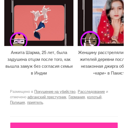
Анкита Шарма, 25 лет, была
Женщину расстреляли на
задушена отцом после того, как
жителей деревни после т
вышла замуж без согласия семьи
незаконная джирга объ
в Индии
«кари» в Пакиста
Размещено в
Покушение на убийство
,
Расследование
и
отмечено
афганский преступник
,
Германия
,
колотый
,
Полиция
,
приятель
.
Навигация по записям