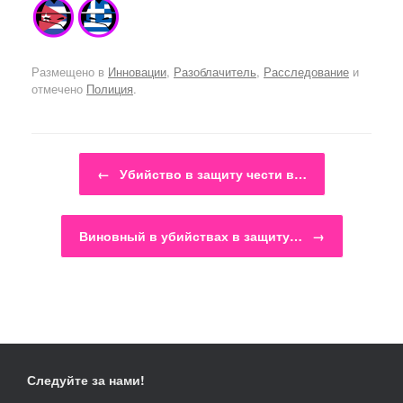
Размещено в
Инновации
,
Разоблачитель
,
Расследование
и
отмечено
Полиция
.
Навигация по записям
←
Убийство в защиту чести в…
Виновный в убийствах в защиту…
→
Следуйте за нами!