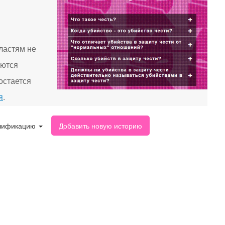
ластям не
яются
остается
я
.