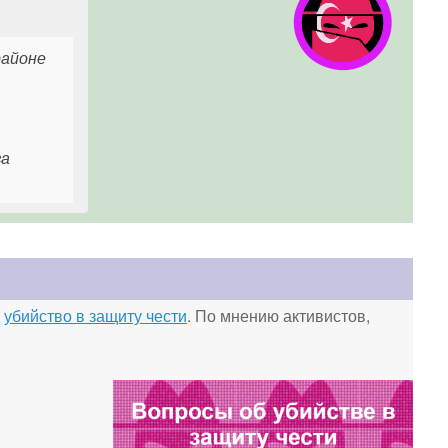
районе
за
о
убийство в защиту чести
. По мнению активистов,