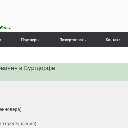
бель!
в
Партнеры
Пожертвовать
Контакт
ования в Бургдорфе
Ганновера)
ия преступления)