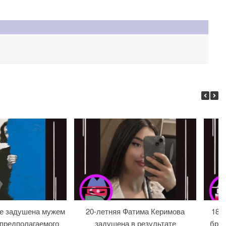
ре задушена мужем
20-летняя Фатима Керимова
18-л
 предполагаемого
задушена в результате
брат