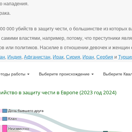
о нападения.
рака.
0 000 убийств в защиту чести, о большинстве из которых в
самими властями, например, потому, что преступники явл
в или политиков. Насилие в отношении девочек и женщин 
ан
,
Индия
,
Афганистан
,
Ирак
,
Сирия
,
Иран
,
Сербия
и
Турци