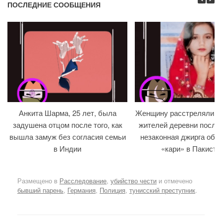
ПОСЛЕДНИЕ СООБЩЕНИЯ
Анкита Шарма, 25 лет, была
Женщину расстреляли на
задушена отцом после того, как
жителей деревни после т
вышла замуж без согласия семьи
незаконная джирга объ
в Индии
«кари» в Пакиста
Размещено в
Расследование
,
убийство чести
и отмечено
бывший парень
,
Германия
,
Полиция
,
тунисский преступник
.