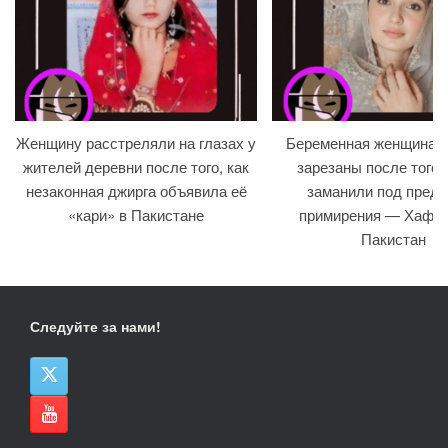
Женщину расстреляли на глазах у
Беременная женщина и
жителей деревни после того, как
зарезаны после того, 
незаконная джирга объявила её
заманили под предл
«кари» в Пакистане
примирения — Хафиз
Пакистан
Следуйте за нами!