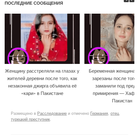
ПОСЛЕДНИЕ СООБЩЕНИЯ
Женщину расстреляли на глазах у
Беременная женщина и
жителей деревни после того, как
зарезаны после того, 
незаконная джирга объявила её
заманили под предл
«кари» в Пакистане
примирения — Хафиз
Пакистан
Размещено в
Расследование
и отмечено
Германия
,
отец
,
турецкий преступник
.