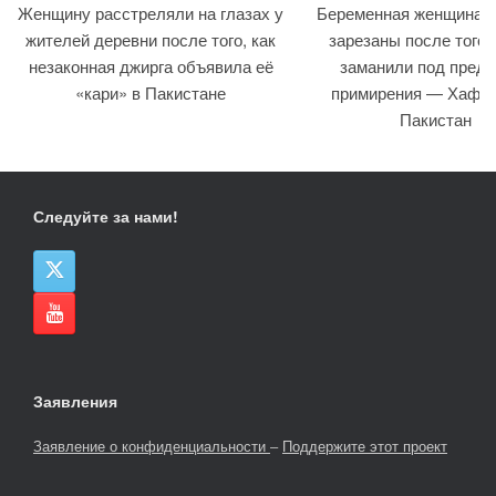
Женщину расстреляли на глазах у
Беременная женщина и
жителей деревни после того, как
зарезаны после того, 
незаконная джирга объявила её
заманили под предл
«кари» в Пакистане
примирения — Хафиз
Пакистан
Следуйте за нами!
Заявления
Заявление о конфиденциальности
–
Поддержите этот проект