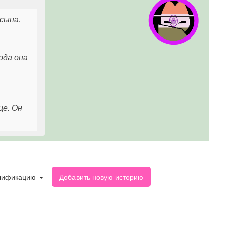
сына.
ода она
це. Он