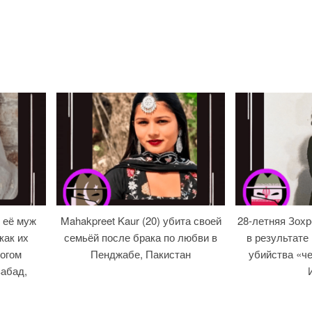
 её муж
Mahakpreet Kaur (20) убита своей
28-летняя Зох
как их
семьёй после брака по любви в
в результате
огом
Пенджабе, Пакистан
убийства «че
абад,