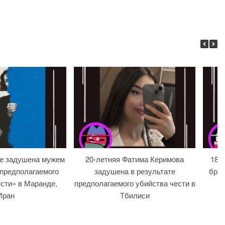
ре задушена мужем
20-летняя Фатима Керимова
18-л
 предполагаемого
задушена в результате
брат
сти» в Маранде,
предполагаемого убийства чести в
Иран
Тбилиси