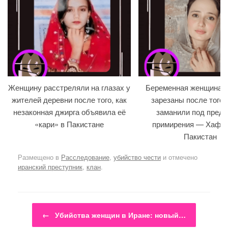
Женщину расстреляли на глазах у
Беременная женщина и
жителей деревни после того, как
зарезаны после того, 
незаконная джирга объявила её
заманили под предл
«кари» в Пакистане
примирения — Хафиз
Пакистан
Размещено в
Расследование
,
убийство чести
и отмечено
иранский преступник
,
клан
.
Навигация по записям
←
Убийства женщин в Иране: новый…