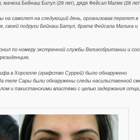
мачеха Бейнаш Батул (29 лет), дядя Фейсал Малик (28 лет
ы на самолет на следующий день, организовав перелет в
бя, своей подруги Бейнаш Батул, брата Фейсала Малика и
онил по номеру экстренной службы Великобритании и со
 резиденцию.
ифа в Хорселле (графство Суррей) было обнаружено
На теле Сары были обнаружены следы насильственной см
лом и пакистанскими властями с целью задержания отца,