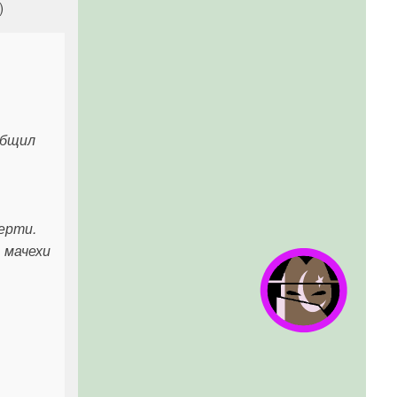
)
общил
ерти.
 мачехи