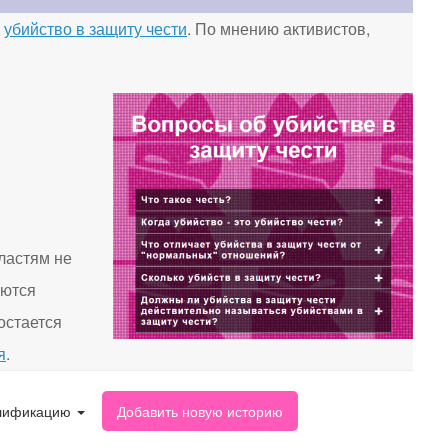
о
убийство в защиту чести
. По мнению активистов,
ластям не
яются
остается
я
.