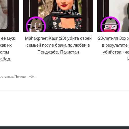
 её муж
Mahakpreet Kaur (20) убита своей
28-летняя Зох
как их
семьёй после брака по любви в
в результате
огом
Пенджабе, Пакистан
убийства «че
абад,
еступник
,
Полиция
,
убит
.