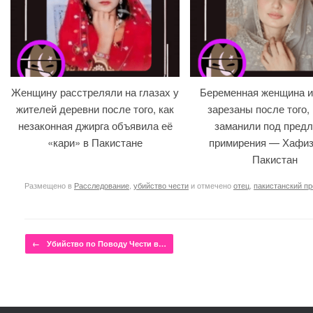
Женщину расстреляли на глазах у
Беременная женщина и
жителей деревни после того, как
зарезаны после того, 
незаконная джирга объявила её
заманили под предл
«кари» в Пакистане
примирения — Хафиз
Пакистан
Размещено в
Расследование
,
убийство чести
и отмечено
отец
,
пакистанский пр
Навигация по записям
←
Убийство по Поводу Чести в…