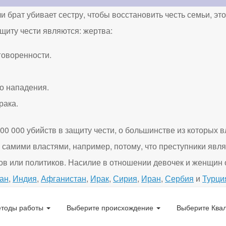
ли брат убивает сестру, чтобы восстановить честь семьи, эт
иту чести являются: жертва:
говоренности.
о нападения.
рака.
0 000 убийств в защиту чести, о большинстве из которых в
самими властями, например, потому, что преступники явл
в или политиков. Насилие в отношении девочек и женщин 
ан
,
Индия
,
Афганистан
,
Ирак
,
Сирия
,
Иран
,
Сербия
и
Турци