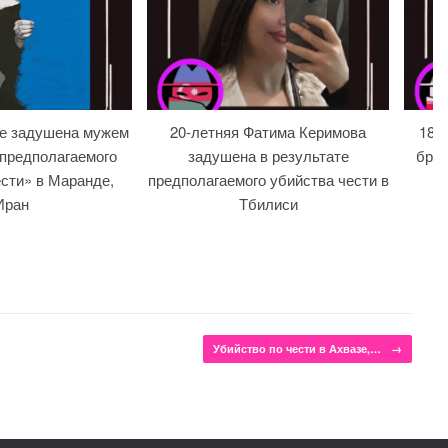
ре задушена мужем
20-летняя Фатима Керимова
18-л
 предполагаемого
задушена в результате
брат
сти» в Маранде,
предполагаемого убийства чести в
Иран
Тбилиси
Убийство по чести в Ахвазе,…
→