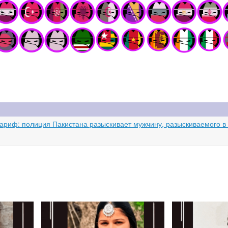
ариф: полиция Пакистана разыскивает мужчину, разыскиваемого в с