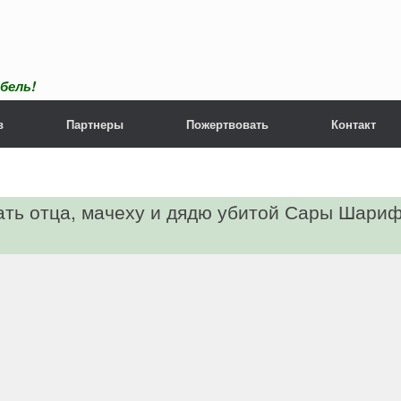
бель!
в
Партнеры
Пожертвовать
Контакт
ать отца, мачеху и дядю убитой Сары Шариф