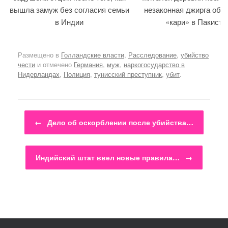
вышла замуж без согласия семьи
незаконная джирга объ
в Индии
«кари» в Пакиста
Размещено в
Голландские власти
,
Расследование
,
убийство
чести
и отмечено
Германия
,
муж
,
наркогосударство в
Нидерландах
,
Полиция
,
тунисский преступник
,
убит
.
Навигация по записям
←
Дело об оскорблении после убийства…
Индийский штат ввел новые правила…
→