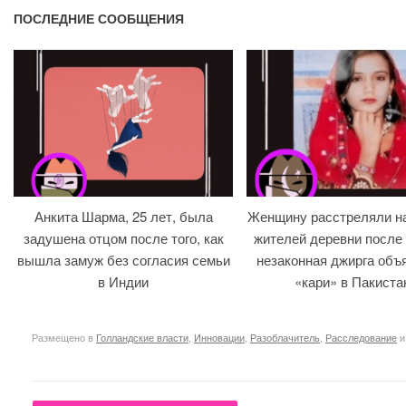
ПОСЛЕДНИЕ СООБЩЕНИЯ
Анкита Шарма, 25 лет, была
Женщину расстреляли на
задушена отцом после того, как
жителей деревни после т
вышла замуж без согласия семьи
незаконная джирга объ
в Индии
«кари» в Пакиста
Размещено в
Голландские власти
,
Инновации
,
Разоблачитель
,
Расследование
и