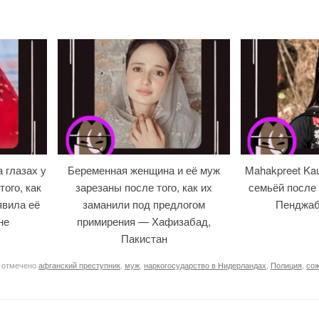
 глазах у
Беременная женщина и её муж
Mahakpreet Kau
ого, как
зарезаны после того, как их
семьёй после 
явила её
заманили под предлогом
Пенджаб
не
примирения — Хафизабад,
Пакистан
 отмечено
афганский преступник
,
муж
,
наркогосударство в Нидерландах
,
Полиция
,
сож