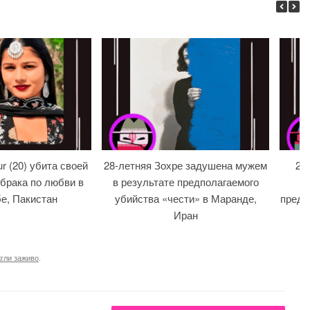
r (20) убита своей
28-летняя Зохре задушена мужем
20
брака по любви в
в результате предполагаемого
е, Пакистан
убийства «чести» в Маранде,
предп
Иран
гли заживо
.