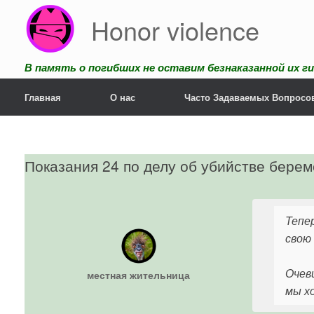
Перейти
Honor violence
к
содержанию
В память о погибших не оставим безнаказанной их ги
Главная
О нас
Часто Задаваемых Вопросо
Показания 24 по делу об убийстве бере
Тепе
свою
Очев
местная жительница
мы х