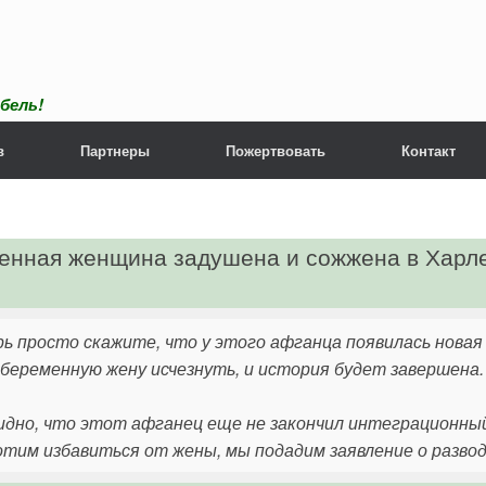
бель!
в
Партнеры
Пожертвовать
Контакт
менная женщина задушена и сожжена в Харл
рь просто скажите, что у этого афганца появилась новая
 беременную жену исчезнуть, и история будет завершена.
идно, что этот афганец еще не закончил интеграционный к
отим избавиться от жены, мы подадим заявление о разводе