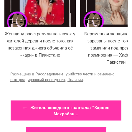
Женщину расстреляли на глазах у
Беременная женщина и
жителей деревни после того, как
зарезаны после того, 
незаконная джирга объявила её
заманили под предл
«кари» в Пакистане
примирения — Хафиз
Пакистан
Размещено в
Расследование
,
убийство чести
и отмечено
выстрел
,
иранский преступник
,
Полиция
.
Навигация по записям
←
Житель соседнего квартала: “Хароен
Мехрабан…