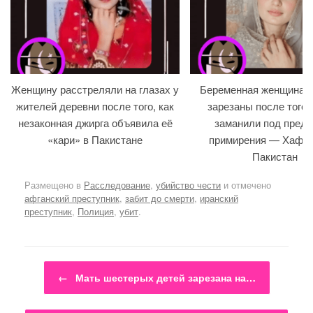
Женщину расстреляли на глазах у
Беременная женщина и
жителей деревни после того, как
зарезаны после того, 
незаконная джирга объявила её
заманили под предл
«кари» в Пакистане
примирения — Хафиз
Пакистан
Размещено в
Расследование
,
убийство чести
и отмечено
афганский преступник
,
забит до смерти
,
иранский
преступник
,
Полиция
,
убит
.
Навигация по записям
←
Мать шестерых детей зарезана на…