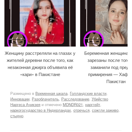
Женщину расстреляли на глазах у
Беременная женщина и
жителей деревни после того, как
зарезаны после того, 
незаконная джирга объявила её
заманили под предл
«кари» в Пакистане
примирения — Хафиз
Пакистан
Размещено в
Временная шкала
,
Голландские власти
,
Инновации
,
Разоблачитель
,
Расследование
,
Убийство
Наргеса Ачикзея
и отмечено
MDNDR021
,
нарггейт
,
наркогосударство в Нидерландах
,
отречься
,
сожгли заживо
,
стыдно
.