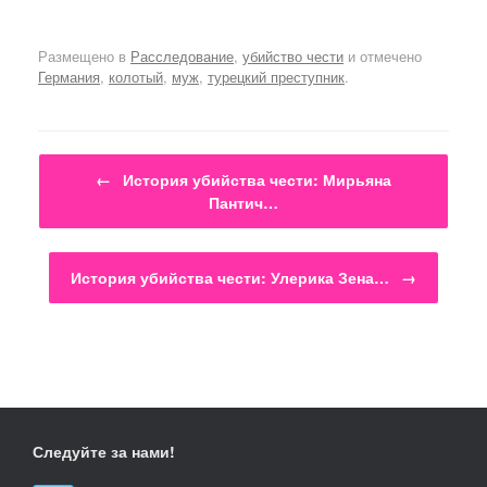
Размещено в
Расследование
,
убийство чести
и отмечено
Германия
,
колотый
,
муж
,
турецкий преступник
.
Навигация по записям
←
История убийства чести: Мирьяна
Пантич…
История убийства чести: Улерика Зена…
→
Следуйте за нами!