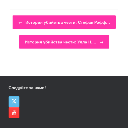
Навигация по записям
←
История убийства чести: Стефан Рафф…
История убийства чести: Улла Н.…
→
Следуйте за нами!