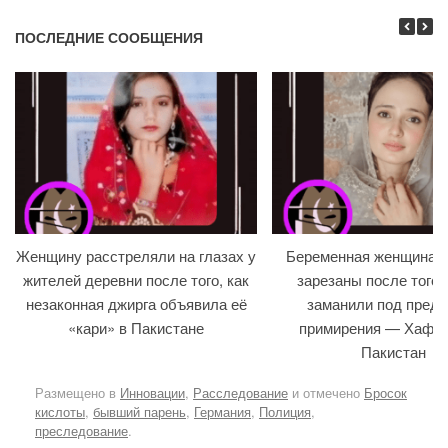
ПОСЛЕДНИЕ СООБЩЕНИЯ
Женщину расстреляли на глазах у
Беременная женщина и
жителей деревни после того, как
зарезаны после того, 
незаконная джирга объявила её
заманили под предл
«кари» в Пакистане
примирения — Хафиз
Пакистан
Размещено в
Инновации
,
Расследование
и отмечено
Бросок
кислоты
,
бывший парень
,
Германия
,
Полиция
,
преследование
.