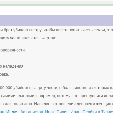
ли брат убивает сестру, чтобы восстановить честь семьи, эт
иту чести являются: жертва:
говоренности.
о нападения.
рака.
0 000 убийств в защиту чести, о большинстве из которых в
самими властями, например, потому, что преступники явл
в или политиков. Насилие в отношении девочек и женщин 
ан
,
Индия
,
Афганистан
,
Ирак
,
Сирия
,
Иран
,
Сербия
и
Турци