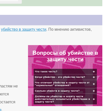
о
убийство в защиту чести
. По мнению активистов,
ластям не
яются
остается
я
.