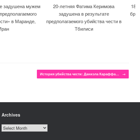
ре задушена мужем
20-летняя Фатима Керимова
18-л
 предполагаемого
задушена в результате
брат
сти» в Маранде,
предполагаемого убийства чести в
Иран
Тбилиси
История убийства чести: Даниэла Караффа…
→
Archives
Archives