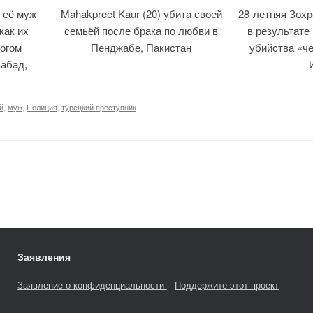
 её муж
Mahakpreet Kaur (20) убита своей
28-летняя Зох
как их
семьёй после брака по любви в
в результате
огом
Пенджабе, Пакистан
убийства «че
абад,
й
,
муж
,
Полиция
,
турецкий преступник
.
Заявления
Заявление о конфиденциальности
–
Поддержите этот проект