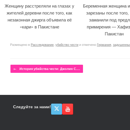
Женщину расстреляли на глазах у
Беременная женщина и
жителей деревни после того, как
зарезаны после того, 
незаконная джирга объявила её
заманили под предл
«кари» в Пакистане
примирения — Хафиз
Пакистан
Размещено в
Расследование
,
убийство чести
и отмечено
Германия
,
задушенны
Навигация по записям
←
История убийства чести: Джолин С.…
Следуйте за нами!