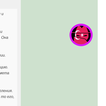
 и
 и
. Она
ии.
рцию.
хмета
пления.
 то его,