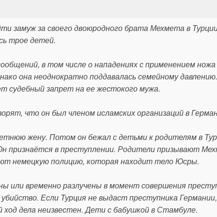
ти замуж за своего двоюродного брата Мехмета в Турции
сь трое детей.
сообщений, в том числе о нападениях с применением ножа
нако она неоднократно поддавалась семейному давлению
т судебный запрет на ее жестокого мужа.
орят, что он был членом исламских организаций в Герман
етнюю жену. Потом он бежал с детьми к родителям в Ту
. Он признаётся в преступлении. Родители призывают Ме
уют немецкую полицию, которая находит тело Юсры.
ены или временно разлучены в момент совершения престу
бийство. Если Турция не выдаст преступника Германии,
й ход дела неизвестен. Дети с бабушкой в Стамбуле.