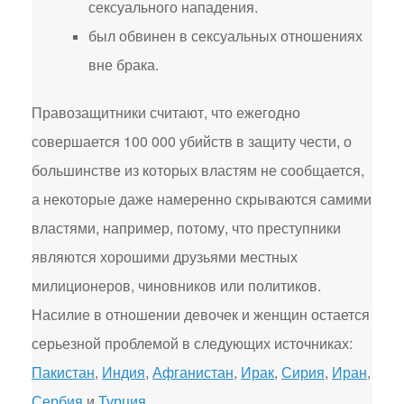
сексуального нападения.
был обвинен в сексуальных отношениях
вне брака.
Правозащитники считают, что ежегодно
совершается 100 000 убийств в защиту чести, о
большинстве из которых властям не сообщается,
а некоторые даже намеренно скрываются самими
властями, например, потому, что преступники
являются хорошими друзьями местных
милиционеров, чиновников или политиков.
Насилие в отношении девочек и женщин остается
серьезной проблемой в следующих источниках:
Пакистан
,
Индия
,
Афганистан
,
Ирак
,
Сирия
,
Иран
,
Сербия
и
Турция
.