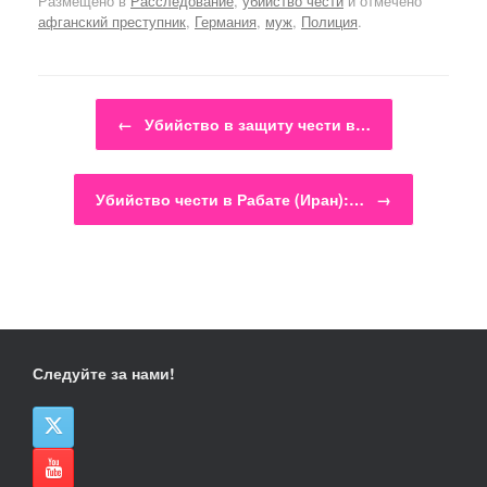
Размещено в
Расследование
,
убийство чести
и отмечено
афганский преступник
,
Германия
,
муж
,
Полиция
.
Навигация по записям
←
Убийство в защиту чести в…
Убийство чести в Рабате (Иран):…
→
Следуйте за нами!