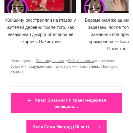
Женщину расстреляли на глазах у
Беременная женщина и
жителей деревни после того, как
зарезаны после того, 
незаконная джирга объявила её
заманили под предл
«кари» в Пакистане
примирения — Хафиз
Пакистан
Размещено в
Расследование
,
убийство чести
и отмечено
братский
,
задушенный
,
пакистанский преступник
,
Полиция
,
стыдно
.
Навигация по записям
←
Ирак: Визажист и трансгендерная
женщина…
Эман Сами Магдид (20 лет)…
→