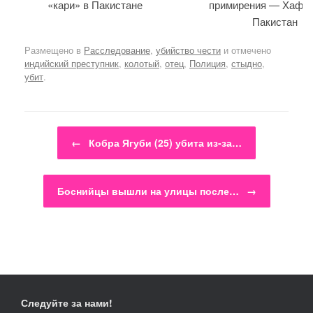
«кари» в Пакистане
примирения — Хафиз
Пакистан
Размещено в
Расследование
,
убийство чести
и отмечено
индийский преступник
,
колотый
,
отец
,
Полиция
,
стыдно
,
убит
.
Навигация по записям
←
Кобра Ягуби (25) убита из-за…
Боснийцы вышли на улицы после…
→
Следуйте за нами!