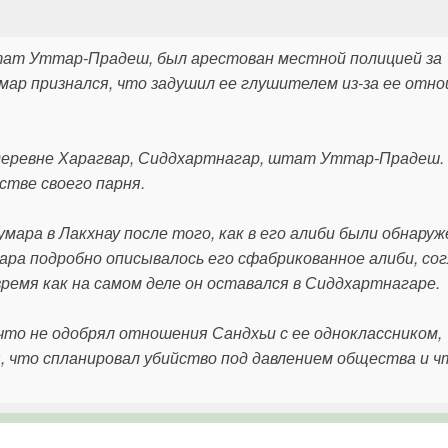
тат Уттар-Прадеш, был арестован местной полицией за
умар признался, что задушил ее глушителем из-за ее отно
 деревне Харагвар, Сиддхартнагар, штат Уттар-Прадеш.
стве своего парня.
мара в Лакхнау после того, как в его алиби были обнару
ра подробно описывалось его сфабрикованное алиби, со
время как на самом деле он оставался в Сиддхартнагаре.
 что не одобрял отношения Сандхьи с ее одноклассником,
я, что спланировал убийство под давлением общества и 