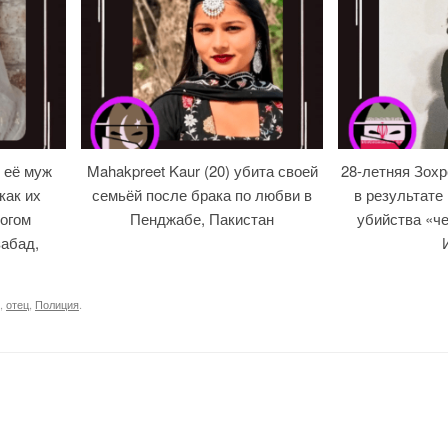
 её муж
Mahakpreet Kaur (20) убита своей
28-летняя Зох
как их
семьёй после брака по любви в
в результате
огом
Пенджабе, Пакистан
убийства «че
абад,
,
отец
,
Полиция
.