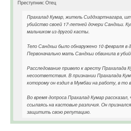
Преступник: Отец
Прахалад Кумар, житель Сиддхартнагара, ш
убийство своей 17-летней дочери Сандхьи. К
мальчиком из другой касты.
Тело Сандхьи было обнаружено 10 февраля в
Первоначально мать Сандхьи обвинила в убий
Расследование привело к аресту Прахалада Ку
несоответствия. В признании Прахалада Кума
которому он ездил в Мумбаи на работу, в то 
Во время допроса Прахалад Кумар рассказал,
ссылаясь на кастовые различия. Он призналс
защитить свою репутацию.