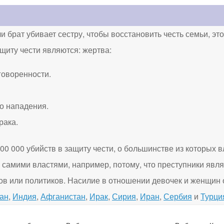
ли брат убивает сестру, чтобы восстановить честь семьи, эт
иту чести являются: жертва:
говоренности.
о нападения.
рака.
0 000 убийств в защиту чести, о большинстве из которых в
самими властями, например, потому, что преступники явл
в или политиков. Насилие в отношении девочек и женщин 
ан
,
Индия
,
Афганистан
,
Ирак
,
Сирия
,
Иран
,
Сербия
и
Турци