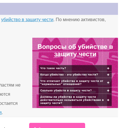
о
убийство в защиту чести
. По мнению активистов,
ластям не
яются
остается
я
.