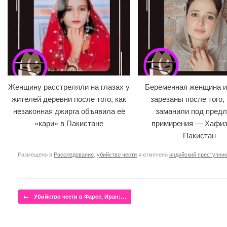
Женщину расстреляли на глазах у
Беременная женщина и
жителей деревни после того, как
зарезаны после того, 
незаконная джирга объявила её
заманили под предл
«кари» в Пакистане
примирения — Хафиз
Пакистан
Размещено в
Расследование
,
убийство чести
и отмечено
индийский преступник
Навигация по записям
←
Убийство чести в Фарсе, Иран:…