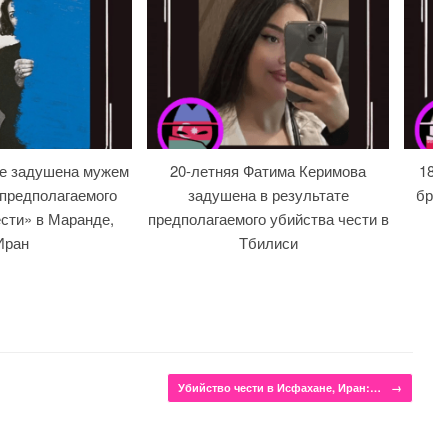
ре задушена мужем
20-летняя Фатима Керимова
18-л
 предполагаемого
задушена в результате
брат
сти» в Маранде,
предполагаемого убийства чести в
Иран
Тбилиси
Убийство чести в Исфахане, Иран:…
→