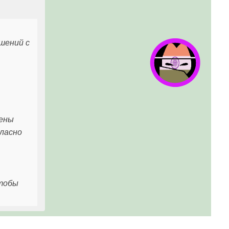
шений с
жены
гласно
чтобы