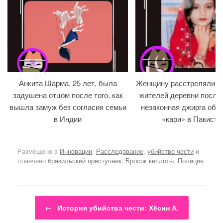
Анкита Шарма, 25 лет, была
Женщину расстреляли на
задушена отцом после того, как
жителей деревни после т
вышла замуж без согласия семьи
незаконная джирга объ
в Индии
«кари» в Пакиста
Размещено в
Инновации
,
Расследование
,
убийство чести
и
отмечено
бразильский преступник
,
Бросок кислоты
,
Полиция
.
Навигация по записям
←
История убийства чести: Хёсин А.