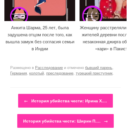
Анкита Шарма, 25 лет, была
Женщину расстреляли на
задушена отцом после того, как
жителей деревни после т
вышла замуж без согласия семьи
незаконная джирга объ
в Индии
«кари» в Пакиста
Размещено в
Расследование
и отмечено
бывший парень
,
Германия
,
колотый
,
преследование
,
турецкий преступник
.
Навигация по записям
←
История убийства чести: Ирина Х.…
История убийства чести: Ширин П.…
→