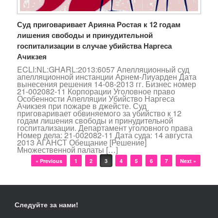
Суд приговаривает Арияна Ростая к 12 годам
лишения свободы и принудительной
госпитализации в случае убийства Наргеса
Ачикзея
ECLI:NL:GHARL:2013:6057 Апелляционный суд
апелляционной инстанции Арнем-Лиуарден Дата
вынесения решения 14-08-2013 гг. Бизнес номер
21-002082-11 Корпорации Уголовное право
Особенности Апелляции Убийство Наргеса
Ачикзея при пожаре в джейсте. Суд
приговаривает обвиняемого за убийство к 12
годам лишения свободы и принудительной
госпитализации. Департамент уголовного права
Номер дела: 21-002082-11 Дата суда: 14 августа
2013 АГАНСТ Обещание [Решение]
Множественной палаты […]
Навигация по записям
« Previous
1
2
3
4
5
6
7
Next »
Следуйте за нами!