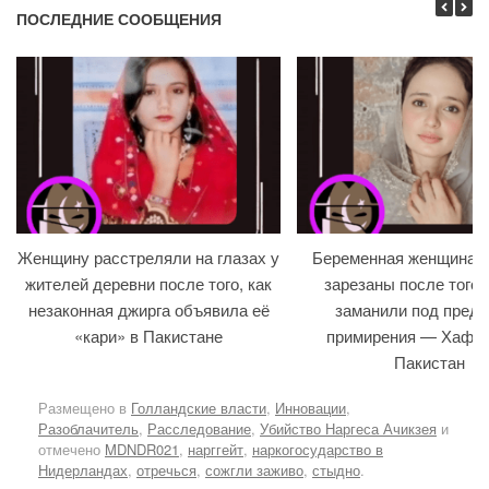
ПОСЛЕДНИЕ СООБЩЕНИЯ
Женщину расстреляли на глазах у
Беременная женщина и
жителей деревни после того, как
зарезаны после того, 
незаконная джирга объявила её
заманили под предл
«кари» в Пакистане
примирения — Хафиз
Пакистан
Размещено в
Голландские власти
,
Инновации
,
Разоблачитель
,
Расследование
,
Убийство Наргеса Ачикзея
и
отмечено
MDNDR021
,
нарггейт
,
наркогосударство в
Нидерландах
,
отречься
,
сожгли заживо
,
стыдно
.