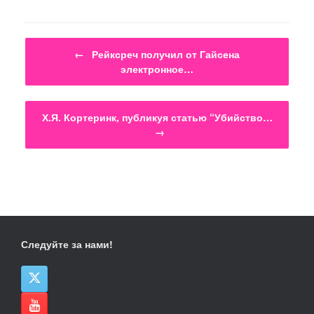
Навигация по записям
←
Рейксреч получил от Гайсена
электронное…
Х.Я. Кортеринк, публикуя статью “Убийство…
→
Следуйте за нами!